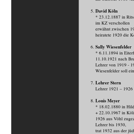
David Köln
* 23.12.1887 in Rit
im KZ verschollen
erwähnt zwischen 1
heiratete 1920 die K
Sally Wiesenfelder
* 6.11.1894 in Eiter
11.10.1921 nach Br
Lehrer von 1919 - 1
Wiesenfelder soll ei
Lehrer Stern
Lehrer 1921 – 1926
Louis Meyer
* 18.02.1880 in Hil
+ 22.10.1967 in Köl
1926 aus Vöhl zuge
Lehrer bis 1930,
trat 1932 aus der jü