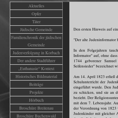
Aktuelles
Opfer
Täter
Den ersten Hinweis auf ein
Jüdische Gemeinde
Familienchronik der jüdischen
"Der alte Judeninformator 
Gemeinde
In den Folgejahren tauc
Judenverfolgung in Korbach
Informator" auf, ohne dass
Der andere Stadtführer
1744 geborener Samuel 
Seifensieder" bezeichnet w
„Euthanasie“ Kontext
Historisches Bildmaterial
Am 14. April 1823 erließ 
Schulunterricht der Juden
Beiträge
eingeführt wurde. Den Jud
Projekte
zu schicken, und sie an de
bezieht. Der Religionsunte
Hörbuch
mit dem 7. Lebensjahr. Au
Broschüre Breitenau
der Verordnung von 1823 w
Judenkinder mit gleicher 
Broschüre Buchenwald